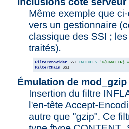
Inclusions côté serveur 
Même exemple que ci-
vers un gestionnaire 
classique des SSI ; les 
traités).
FilterProvider
 SSI 
INCLUDES
"%{HANDLER} 
FilterChain
 SSI
Émulation de mod_gzip
Insertion du filtre INF
l'en-tête Accept-Encod
autre que "gzip". Ce fil
type ftype CONTENT_