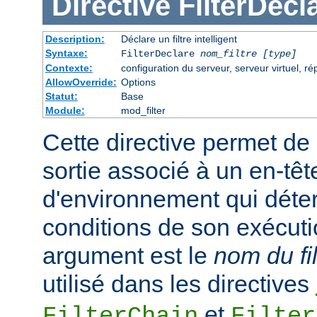
Directive
FilterDecl
Description:
Déclare un filtre intelligent
Syntaxe:
FilterDeclare
nom_filtre
[type]
Contexte:
configuration du serveur, serveur virtuel, ré
AllowOverride:
Options
Statut:
Base
Module:
mod_filter
Cette directive permet de 
sortie associé à un en-têt
d'environnement qui déte
conditions de son exécuti
argument est le
nom du fil
utilisé dans les directives
et
FilterChain
Filter