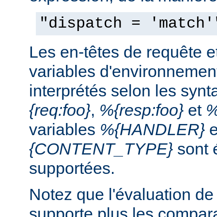
"dispatch = 'match'
Les en-têtes de requête e
variables d'environnemen
interprétés selon les syn
{req:foo}
,
%{resp:foo}
et
%
variables
%{HANDLER}
e
{CONTENT_TYPE}
sont 
supportées.
Notez que l'évaluation de
supporte plus les compar