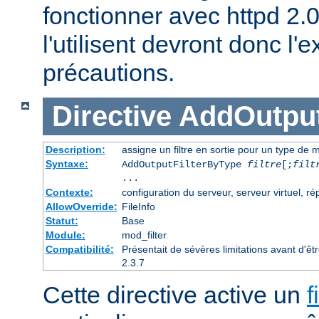
fonctionner avec httpd 2.
l'utilisent devront donc l
précautions.
Directive
AddOutput
Description:
assigne un filtre en sortie pour un type de m
Syntaxe:
AddOutputFilterByType
filtre
[;
filt
...
Contexte:
configuration du serveur, serveur virtuel, ré
AllowOverride:
FileInfo
Statut:
Base
Module:
mod_filter
Compatibilité:
Présentait de sévères limitations avant d'ê
2.3.7
Cette directive active un
f