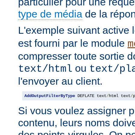
particulier pour une requê
type de média
de la répo
L'exemple suivant active le
est fourni par le module
m
compresser toute sortie d
ou
text/html
text/pl
l'envoyer au client.
AddOutputFilterByType
 DEFLATE text
/
html text
/
Si vous voulez assigner pl
contenu, leurs noms doive
des points-virgules. On pe