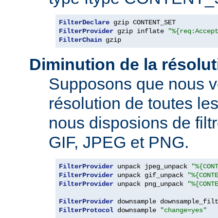
FilterDeclare
FilterProvider
 gzip inflate 
"%{req:Accep
FilterChain
 gzip
Diminution de la résolu
Supposons que nous vo
résolution de toutes l
nous disposions de filt
GIF, JPEG et PNG.
FilterProvider
 unpack jpeg_unpack 
"%{CON
FilterProvider
 unpack gif_unpack 
"%{CONT
FilterProvider
 unpack png_unpack 
"%{CONT
FilterProvider
 downsample downsample_fil
FilterProtocol
 downsample 
"change=yes"