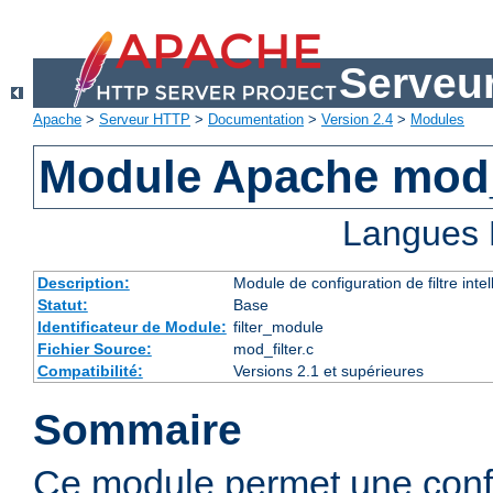
Serveu
Apache
>
Serveur HTTP
>
Documentation
>
Version 2.4
>
Modules
Module Apache mod_
Langues 
Description:
Module de configuration de filtre inte
Statut:
Base
Identificateur de Module:
filter_module
Fichier Source:
mod_filter.c
Compatibilité:
Versions 2.1 et supérieures
Sommaire
Ce module permet une config