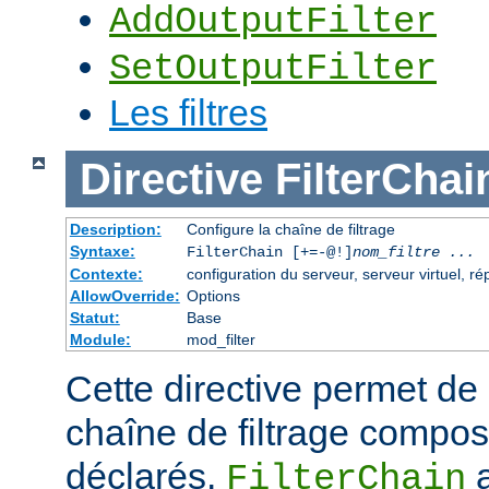
AddOutputFilter
SetOutputFilter
Les filtres
Directive
FilterChai
Description:
Configure la chaîne de filtrage
Syntaxe:
FilterChain [+=-@!]
nom_filtre
...
Contexte:
configuration du serveur, serveur virtuel, ré
AllowOverride:
Options
Statut:
Base
Module:
mod_filter
Cette directive permet de
chaîne de filtrage composé
déclarés.
a
FilterChain