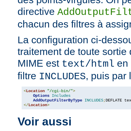
directive
AddOutputFil
chacun des filtres à assig
La configuration ci-desso
traitement de toute sortie 
MIME est
en 
text/html
filtre
, puis par l
INCLUDES
<
Location
"/cgi-bin/"
>
Options
Includes
AddOutputFilterByType
INCLUDES
;
DEFLATE te
</
Location
>
Voir aussi