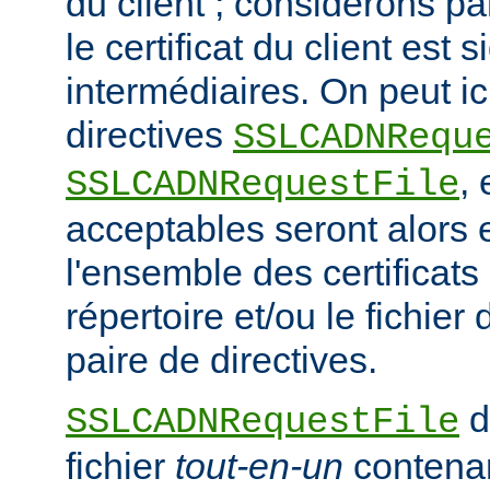
du client ; considérons p
le certificat du client est
intermédiaires. On peut ici
directives
SSLCADNRequ
,
SSLCADNRequestFile
acceptables seront alors e
l'ensemble des certificat
répertoire et/ou le fichier 
paire de directives.
d
SSLCADNRequestFile
fichier
tout-en-un
contena