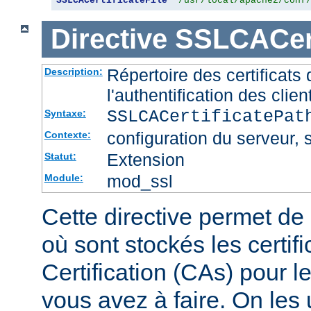
SSLCACertificateFile
"/usr/local/apache2/conf
Directive
SSLCACert
Répertoire des certificat
Description:
l'authentification des clien
SSLCACertificatePa
Syntaxe:
configuration du serveur, s
Contexte:
Extension
Statut:
mod_ssl
Module:
Cette directive permet de d
où sont stockés les certif
Certification (CAs) pour l
vous avez à faire. On les u