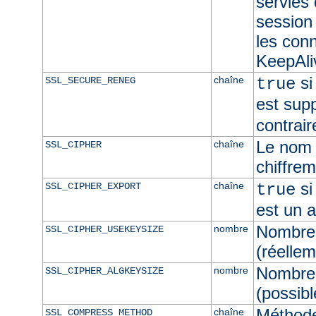
servies
session 
les con
KeepAliv
si
chaîne
SSL_SECURE_RENEG
true
est sup
contrair
Le nom 
chaîne
SSL_CIPHER
chiffre
si
chaîne
SSL_CIPHER_EXPORT
true
est un 
Nombre 
nombre
SSL_CIPHER_USEKEYSIZE
(réellem
Nombre 
nombre
SSL_CIPHER_ALGKEYSIZE
(possibl
Méthod
chaîne
SSL_COMPRESS_METHOD