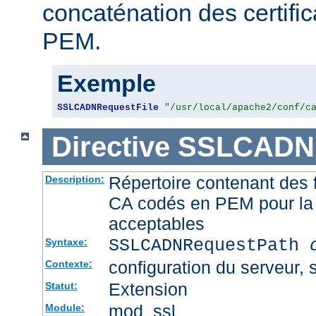
concaténation des certifi
PEM.
Exemple
SSLCADNRequestFile
"/usr/local/apache2/conf/c
Directive
SSLCADNR
Répertoire contenant des f
Description:
CA codés en PEM pour la 
acceptables
SSLCADNRequestPath
Syntaxe:
configuration du serveur, s
Contexte:
Extension
Statut:
mod_ssl
Module: