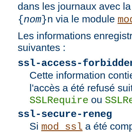
dans les journaux avec l
via le module
{
nom
}n
mo
Les informations enregist
suivantes :
ssl-access-forbidde
Cette information conti
l'accès a été refusé sui
ou
SSLRequire
SSLR
ssl-secure-reneg
Si
a été comp
mod_ssl