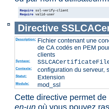
Require
Require
 valid-user
Directive
SSLCACert
Fichier contenant une conc
Description:
de CA codés en PEM pour l
clients
SSLCACertificateFi
Syntaxe:
configuration du serveur, s
Contexte:
Extension
Statut:
mod_ssl
Module:
Cette directive permet de d
en-un
où vous pouvez ras