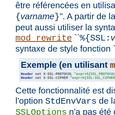
être référencées en utilisa
varname
''. A partir de 
{
}
peut aussi utiliser la synt
``
mod_rewrite
%{SSL:
syntaxe de style fonction `
Exemple (en utilisant
m
Header
 set X-SSL-PROTOCOL 
"expr=%{SSL_PROTOCO
Header
 set X-SSL-CIPHER 
"expr=%{SSL:SSL_CIPHE
Cette fonctionnalité est 
l'option
de l
StdEnvVars
n'a pas été 
SSLOptions