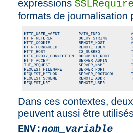
expressions
SSLRequir
formats de journalisation 
HTTP_USER_AGENT        PATH_INFO             A
HTTP_REFERER           QUERY_STRING          S
HTTP_COOKIE            REMOTE_HOST           A
HTTP_FORWARDED         REMOTE_IDENT          T
HTTP_HOST              IS_SUBREQ             T
HTTP_PROXY_CONNECTION  DOCUMENT_ROOT         T
HTTP_ACCEPT            SERVER_ADMIN          T
THE_REQUEST            SERVER_NAME           T
REQUEST_FILENAME       SERVER_PORT           T
REQUEST_METHOD         SERVER_PROTOCOL       T
REQUEST_SCHEME         REMOTE_ADDR           T
REQUEST_URI            REMOTE_USER
Dans ces contextes, deux
peuvent aussi être utilisés
ENV:
nom_variable