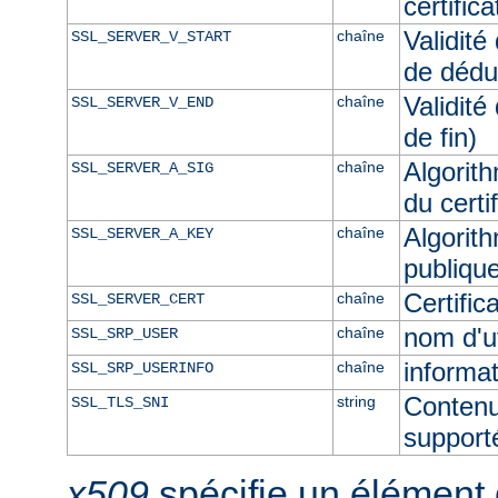
certific
Validité
chaîne
SSL_SERVER_V_START
de dédu
Validité
chaîne
SSL_SERVER_V_END
de fin)
Algorith
chaîne
SSL_SERVER_A_SIG
du certi
Algorith
chaîne
SSL_SERVER_A_KEY
publique
Certifi
chaîne
SSL_SERVER_CERT
nom d'u
chaîne
SSL_SRP_USER
informat
chaîne
SSL_SRP_USERINFO
Contenu
string
SSL_TLS_SNI
supporté
x509
spécifie un élément