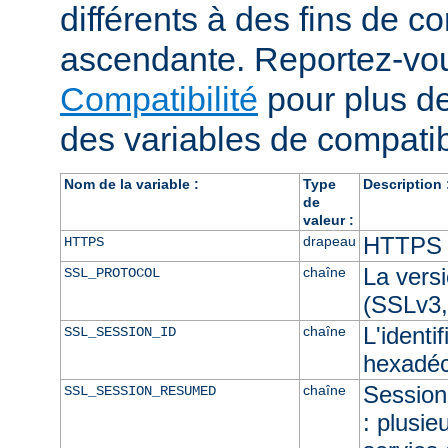
différents à des fins de co
ascendante. Reportez-vou
Compatibilité
pour plus de
des variables de compatibi
Nom de la variable :
Type
Description 
de
valeur :
HTTPS e
drapeau
HTTPS
La vers
chaîne
SSL_PROTOCOL
(SSLv3,
L'identi
chaîne
SSL_SESSION_ID
hexadéc
Session 
chaîne
SSL_SESSION_RESUMED
: plusie