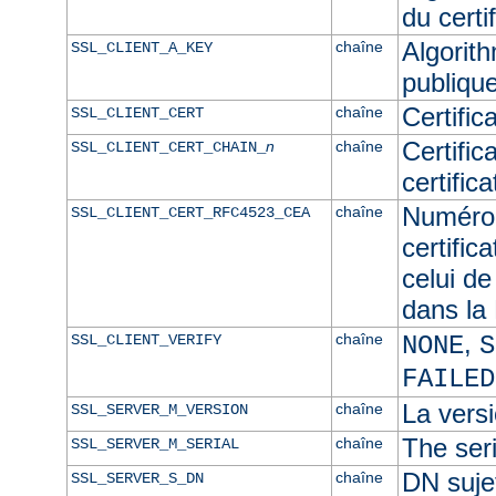
du certif
Algorith
chaîne
SSL_CLIENT_A_KEY
publique
Certific
chaîne
SSL_CLIENT_CERT
Certific
n
chaîne
SSL_CLIENT_CERT_CHAIN_
certific
Numéro 
chaîne
SSL_CLIENT_CERT_RFC4523_CEA
certific
celui de
dans l
,
chaîne
SSL_CLIENT_VERIFY
NONE
S
FAILED
La versi
chaîne
SSL_SERVER_M_VERSION
The seri
chaîne
SSL_SERVER_M_SERIAL
DN sujet
chaîne
SSL_SERVER_S_DN