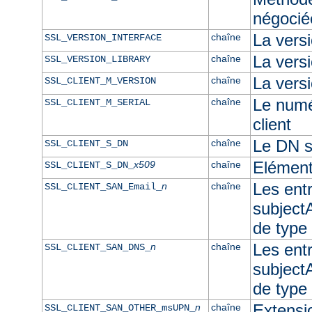
négocié
La vers
chaîne
SSL_VERSION_INTERFACE
La ver
chaîne
SSL_VERSION_LIBRARY
La versi
chaîne
SSL_CLIENT_M_VERSION
Le numér
chaîne
SSL_CLIENT_M_SERIAL
client
Le DN su
chaîne
SSL_CLIENT_S_DN
Elément
x509
chaîne
SSL_CLIENT_S_DN_
Les ent
n
chaîne
SSL_CLIENT_SAN_Email_
subjectA
de type
Les ent
n
chaîne
SSL_CLIENT_SAN_DNS_
subjectA
de typ
Extensi
n
chaîne
SSL_CLIENT_SAN_OTHER_msUPN_