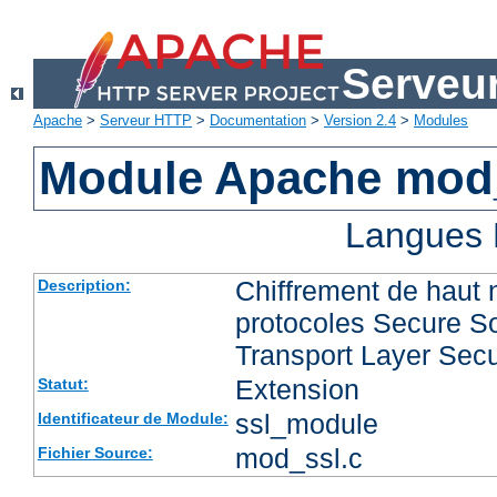
Serveu
Apache
>
Serveur HTTP
>
Documentation
>
Version 2.4
>
Modules
Module Apache mod
Langues 
Chiffrement de haut 
Description:
protocoles Secure So
Transport Layer Secu
Extension
Statut:
ssl_module
Identificateur de Module:
mod_ssl.c
Fichier Source: