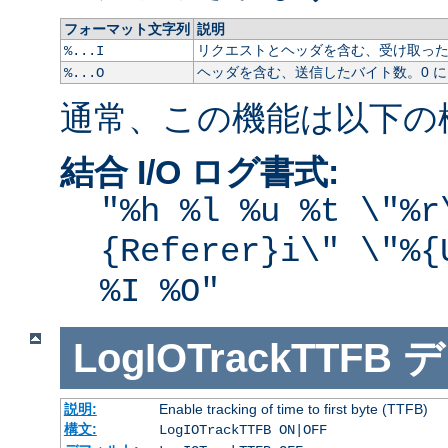
フォーマット文字列
説明
リクエストとヘッダを含む、受け取ったバ
%...I
ヘッダを含む、送信したバイト数。0 
%...O
通常、この機能は以下の
結合 I/O ログ書式:
"%h %l %u %t \"%r
{Referer}i\" \"%{
%I %O"
LogIOTrackTTFB
デ
説明:
Enable tracking of time to first byte (TTFB)
構文:
LogIOTrackTTFB ON|OFF