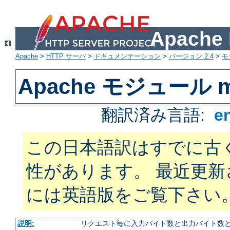
Apach
Apache
>
HTTP サーバ
>
ドキュメンテーション
>
バージョン 2.4
>
モ
Apache モジュール mo
翻訳済み言語:
e
この日本語訳はすでに古
性があります。 最近更
には英語版をご覧下さい
説明:
リクエスト毎に入力バイト数と出力バイト数