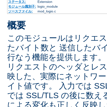
ステータス:
Extension
モジュール識別子:
logio_module
ソースファイル:
mod_logio.c
概要
このモジュールはリクエ
たバイト数と 送信したバ
行なう機能を提供します。
リクエストのヘッダとレス
映した、実際にネットワー
イト値です。 入力では SSL
では SSL/TLS の後に数
による変化も正しく反映し