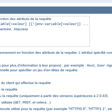
ction des attributs de la requête
iable
[=
valeur
] [[!]
env-variable
[=
valeur
]] ...
pertoire, .htaccess
onnement en fonction des attributs de la requête. L'
attribut
spécifié co
6
pour plus d'information à leur propos) ; par exemple :
,
Host
User-Ag
ionnelle pour spécifier un jeu d'en-têtes de requête.
) du client qui effectue la requête
e la requête
çu la requête (uniquement à partir des versions supérieures à 2.0.43)
tilisée (
,
,
et cetera...
)
GET
POST
otocole utilisé pour la requête (par exemple "HTTP/0.9", "HTTP/1.1",
etc