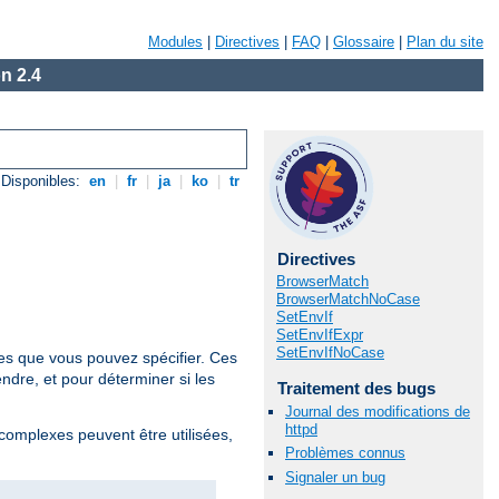
Modules
|
Directives
|
FAQ
|
Glossaire
|
Plan du site
n 2.4
Disponibles:
en
|
fr
|
ja
|
ko
|
tr
Directives
BrowserMatch
BrowserMatchNoCase
SetEnvIf
SetEnvIfExpr
SetEnvIfNoCase
res que vous pouvez spécifier. Ces
ndre, et pour déterminer si les
Traitement des bugs
Journal des modifications de
httpd
 complexes peuvent être utilisées,
Problèmes connus
Signaler un bug