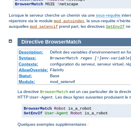
BrowserMatch
 MSIE 
!
netscape
Lorsque le serveur cherche un chemin via une
sous-requête
inter
répertoire via le module
, la sous-requête n'hérit
mod_autoindex
auxquelles
prend part, les directives
ne 
mod_setenvif
SetEnvIf
Directive
BrowserMatch
Description:
Définit des variables d'environnement en f
Syntaxe:
BrowserMatch
regex [!]env-variable
Contexte:
configuration du serveur, serveur virtuel, ré
AllowOverride:
FileInfo
Statut:
Base
Module:
mod_setenvif
La directive
est un cas particulier de la direct
BrowserMatch
HTTP
. Les deux lignes suivantes produisent le 
User-Agent
BrowserMatch
Robot
SetEnvIf
User-Agent
Robot
 is_a_robot
Quelques exemples supplémentaires :