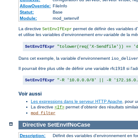
AllowOverride:
FileInfo
Statut:
Base
Module:
mod_setenvif
La directive
permet de définir des variables 
SetEnvIfExpr
et utilise les variables d'environnement
env-variable
de la mê
SetEnvIfExpr
"tolower(req('X-Sendfile')) == '
Dans cet exemple, la variable d'environnement
iso_delive
Il pourrait être plus utile de définir une variable rfc1918 si 
SetEnvIfExpr
"-R '10.0.0.0/8' || -R '172.16.0
Voir aussi
Les expressions dans le serveur HTTP Apache
, pour 
La directive
permet d'obtenir des résultats similai
<If>
mod_filter
Directive
SetEnvIfNoCase
Description:
Définit des variables d'environnement en fo