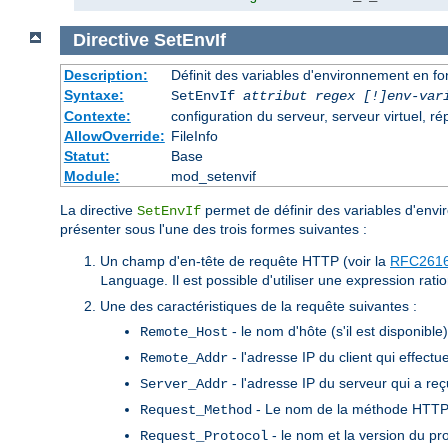
Directive
SetEnvIf
Description:
Définit des variables d'environnement en fon
Syntaxe:
SetEnvIf
attribut regex [!]env-var
Contexte:
configuration du serveur, serveur virtuel, ré
AllowOverride:
FileInfo
Statut:
Base
Module:
mod_setenvif
La directive
permet de définir des variables d'envir
SetEnvIf
présenter sous l'une des trois formes suivantes :
Un champ d'en-tête de requête HTTP (voir la
RFC261
. Il est possible d'utiliser une expression rat
Language
Une des caractéristiques de la requête suivantes :
- le nom d'hôte (s'il est disponible
Remote_Host
- l'adresse IP du client qui effectu
Remote_Addr
- l'adresse IP du serveur qui a re
Server_Addr
- Le nom de la méthode HTTP u
Request_Method
- le nom et la version du pr
Request_Protocol