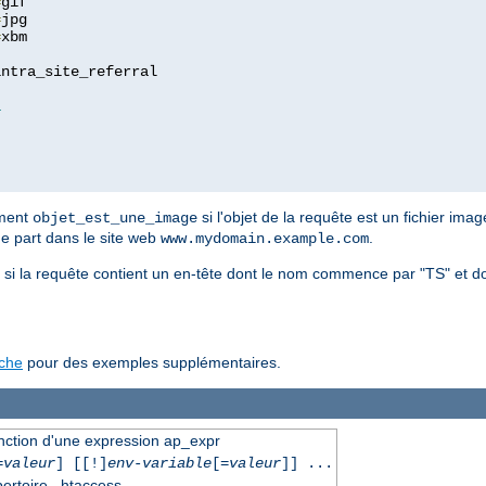
=
=
=
xbm

ntra_site_referral

1
ement
si l'objet de la requête est un fichier imag
objet_est_une_image
ue part dans le site web
.
www.mydomain.example.com
si la requête contient un en-tête dont le nom commence par "TS" et d
ache
pour des exemples supplémentaires.
onction d'une expression ap_expr
=
valeur
] [[!]
env-variable
[=
valeur
]] ...
pertoire, .htaccess