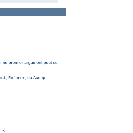
mme premier argument peut se
,
, ou
ent
Referer
Accept-
...
)