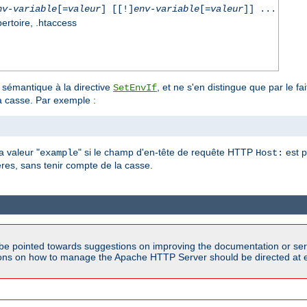
nv-variable
[=
valeur
] [[!]
env-variable
[=
valeur
]] ...
pertoire, .htaccess
 sémantique à la directive
, et ne s'en distingue que par le f
SetEnvIf
la casse. Par exemple :
a valeur "
" si le champ d'en-tête de requête HTTP
est p
example
Host:
es, sans tenir compte de la casse.
be pointed towards suggestions on improving the documentation or ser
tions on how to manage the Apache HTTP Server should be directed at e