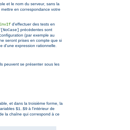
ole et le nom du serveur, sans la
e mettre en correspondance votre
d'effectuer des tests en
EnvIf
précédentes sont
f[NoCase]
a configuration (par exemple au
 ne seront prises en compte que si
me d'une expression rationnelle.
 Ils peuvent se présenter sous les
ble, et dans la troisième forme, la
variables
..
à l'intérieur de
$1
$9
e la chaîne qui correspond à ce