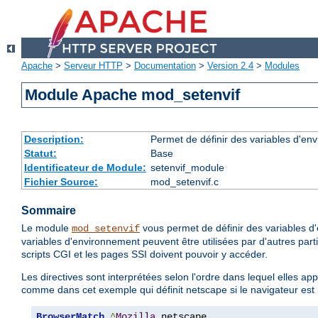
Apache
>
Serveur HTTP
>
Documentation
>
Version 2.4
>
Modules
Module Apache mod_setenvif
Description:
Permet de définir des variables d'env
Statut:
Base
Identificateur de Module:
setenvif_module
Fichier Source:
mod_setenvif.c
Sommaire
Le module
vous permet de définir des variables d'
mod_setenvif
variables d'environnement peuvent être utilisées par d'autres par
scripts CGI et les pages SSI doivent pouvoir y accéder.
Les directives sont interprétées selon l'ordre dans lequel elles ap
comme dans cet exemple qui définit netscape si le navigateur est
BrowserMatch
^
Mozilla