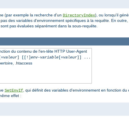
ne (par exemple la recherche d'un
), ou lorsqu'il gén
DirectoryIndex
e pas des variables d'environnement spécifiques à la requête. En outre
sont pas évaluées séparément dans la sous-requête.
onction du contenu de l'en-tête HTTP User-Agent
[=
valeur
] [[!]
env-variable
[=
valeur
]] ...
pertoire, .htaccess
ive
, qui définit des variables d'environnement en fonction du
SetEnvIf
même effet :