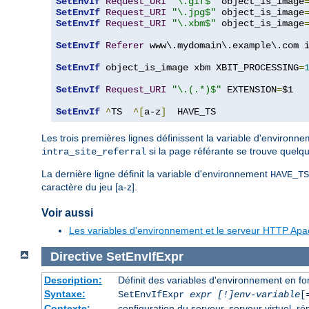
SetEnvIf
Request_URI
"\.gif$"
 object_is_image
SetEnvIf
Request_URI
"\.jpg$"
 object_is_image
SetEnvIf
Request_URI
"\.xbm$"
 object_is_image
SetEnvIf
Referer
 www\.mydomain\.example\.com i
SetEnvIf
 object_is_image xbm XBIT_PROCESSING
=
SetEnvIf
Request_URI
"\.(.*)$"
 EXTENSION
=
$1

SetEnvIf
^
TS  
^[
a-z
]
  HAVE_TS
Les trois premières lignes définissent la variable d'environn
si la page référante se trouve quelq
intra_site_referral
La dernière ligne définit la variable d'environnement
HAVE_TS
caractère du jeu [a-z].
Voir aussi
Les variables d'environnement et le serveur HTTP Ap
Directive
SetEnvIfExpr
Description:
Définit des variables d'environnement en f
Syntaxe:
SetEnvIfExpr
expr [!]env-variable
[
Contexte:
configuration du serveur, serveur virtuel, ré