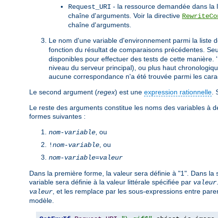
- la ressource demandée dans la li
Request_URI
chaîne d'arguments. Voir la directive
RewriteCo
chaîne d'arguments.
Le nom d'une variable d'environnement parmi la liste de
fonction du résultat de comparaisons précédentes. Seul
disponibles pour effectuer des tests de cette manière. 
niveau du serveur principal), ou plus haut chronologiq
aucune correspondance n'a été trouvée parmi les caract
Le second argument (
regex
) est une
expression rationnelle
. 
Le reste des arguments constitue les noms des variables à défi
formes suivantes :
, ou
nom-variable
, ou
!
nom-variable
nom-variable
=
valeur
Dans la première forme, la valeur sera définie à "1". Dans la 
variable sera définie à la valeur littérale spécifiée par
valeur
, et les remplace par les sous-expressions entre pa
valeur
modèle.