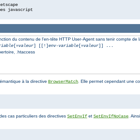
onction du contenu de l'en-tête HTTP User-Agent sans tenir compte de 
riable
[=
valeur
] [[!]
env-variable
[=
valeur
]] ...
pertoire, .htaccess
sémantique à la directive
. Elle permet cependant une co
BrowserMatch
des cas particuliers des directives
et
. Ains
SetEnvIf
SetEnvIfNoCase