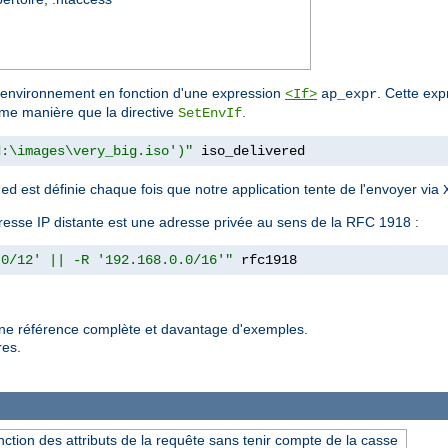
d'environnement en fonction d'une expression
. Cette exp
<If>
ap_expr
me manière que la directive
.
SetEnvIf
d:\images\very_big.iso')"
 iso_delivered
est définie chaque fois que notre application tente de l'envoyer via
red
l'adresse IP distante est une adresse privée au sens de la RFC 1918 :
.0/12' || -R '192.168.0.0/16'"
 rfc1918
une référence complète et davantage d'exemples.
res.
nction des attributs de la requête sans tenir compte de la casse