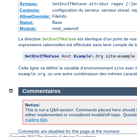
Syntaxe:
SetEnvIfNoCase
attribut regex [!]e
Contexte:
configuration du serveur, serveur virtuel, ré
AllowOverride:
FileInfo
Statut:
Base
Module:
mod_setenvif
La directive
est identique d'un point de vue
SetEnvIfNoCase
expressions rationnelles est effectuée sans tenir compte de 
SetEnvIfNoCase
Host
Example
\.
Org
 site
=
example
Cette ligne va définir la variable d'environnement
avec l
site
, ou une autre combinaison des mêmes caractèr
example.org
Commentaires
Notice:
This is not a Q&A section. Comments placed here should 
either implemented or considered invalid/off-topic. Ques
mailing lists
.
Comments are disabled for this page at the moment.