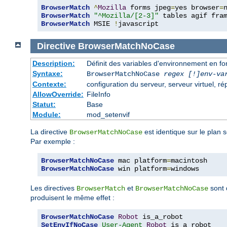
BrowserMatch
^
Mozilla
 forms jpeg
=
yes browser
=
BrowserMatch
"^Mozilla/[2-3]"
BrowserMatch
 MSIE 
!
javascript
Directive
BrowserMatchNoCase
Description:
Définit des variables d'environnement en f
Syntaxe:
BrowserMatchNoCase
regex [!]env-va
Contexte:
configuration du serveur, serveur virtuel, ré
AllowOverride:
FileInfo
Statut:
Base
Module:
mod_setenvif
La directive
est identique sur le plan 
BrowserMatchNoCase
Par exemple :
BrowserMatchNoCase
 mac platform
=
BrowserMatchNoCase
 win platform
=
windows
Les directives
et
sont 
BrowserMatch
BrowserMatchNoCase
produisent le même effet :
BrowserMatchNoCase
Robot
SetEnvIfNoCase
User-Agent
Robot
 is_a_robot