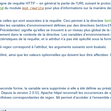
gne de requête HTTP -- en général la partie de l'URL suivant le protoc
du module
pour plus d'informations sur la manière d
nd
mod_rewrite
 celles qui sont associées à la requête. Ceci permet à la directive
Set
es les variables d'environnement définies par des directives
SetEnvI
'Précédentes' signifie qu'elles se trouvent à un niveau plus global de l
uement dans le contexte de la directive. Les variables d'environnement
éristiques de la requête, et si
attribut
n'a pas été spécifié sous la for
Si
regex
correspond à l'
attribut
, les arguments suivants sont évalués.
nir, ainsi que les valeurs optionnelles qui doivent leur être affectées.
seconde forme, la variable sera supprimée si elle a été définie au préala
. Depuis la version 2.0.51, Apache httpd reconnaît les occurrences de 
renthèses correspondantes de
regex
.
permet d'accéder à l'ensemble d
$0